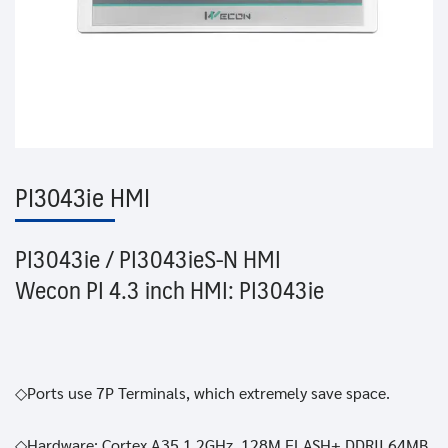
PI3043ie HMI
PI3043ie / PI3043ieS-N HMI
Wecon PI 4.3 inch HMI: PI3043ie
◇Ports use 7P Terminals, which extremely save space.
◇Hardware: Cortex A35 1.2GHz, 128M FLASH+ DDRII 64MB