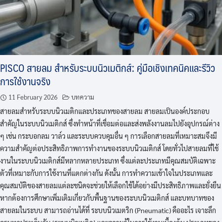
PISCO สายลม สำหรับระบบนิวเมติกส์: คู่มือเชิงเทคนิคและรีวิว
การใช้งานจริง
11 February 2026
บทความ
สายลมสำหรับระบบนิวเมติกและประเภทของสายลม สายลมเป็นองค์ประกอบ
สำคัญในระบบนิวเมติกส์ ซึ่งทำหน้าที่เชื่อมต่อและส่งพลังงานลมไปยังอุปกรณ์ต่าง
ๆ เช่น กระบอกลม วาล์ว และระบบควบคุมอื่น ๆ การเลือกสายลมที่เหมาะสมจึงมี
ความสำคัญต่อประสิทธิภาพการทำงานของระบบนิวเมติกส์ โดยทั่วไปสายลมที่ใช้
งานในระบบนิวเมติกส์มีหลากหลายประเภท ซึ่งแต่ละประเภทมีคุณสมบัติเฉพาะ
ตัวที่เหมาะกับการใช้งานที่แตกต่างกัน ดังนั้น การทำความเข้าใจในประเภทและ
คุณสมบัติของสายลมแต่ละชนิดจะช่วยให้เลือกใช้ได้อย่างมีประสิทธิภาพและยั่งยืน
หากต้องการศึกษาเพิ่มเติมเกี่ยวกับพื้นฐานของระบบนิวเมติกส์ และบทบาทของ
สายลมในระบบ สามารถอ่านได้ที่ ระบบนิวเมตริก (Pneumatic) คืออะไร เจาะลึก