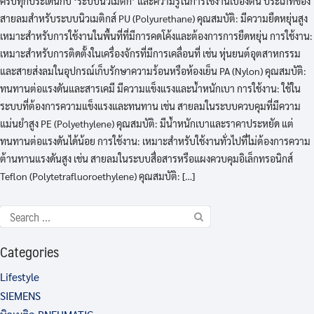
ครบทุกประเด็นกับ ‘ระบบนิวเมติก’ และความรู้ในการใช้งานเบื้องต้น ประเภทของ
สายลมสำหรับระบบนิวเมติกส์ PU (Polyurethane) คุณสมบัติ: มีความยืดหยุ่นสูง
เหมาะสำหรับการใช้งานในพื้นที่ที่มีการคดโค้งและต้องการการยืดหยุ่น การใช้งาน:
เหมาะสำหรับการติดตั้งในเครื่องจักรที่มีการเคลื่อนที่ เช่น หุ่นยนต์อุตสาหกรรม
และสายส่งลมในอุปกรณ์เก็บรักษาความร้อนหรือห้องเย็น PA (Nylon) คุณสมบัติ:
ทนทานต่อแรงดันและสารเคมี มีความแข็งแรงและน้ำหนักเบา การใช้งาน: ใช้ใน
ระบบที่ต้องการความแข็งแรงและทนทาน เช่น สายลมในระบบควบคุมที่มีความ
แม่นยำสูง PE (Polyethylene) คุณสมบัติ: มีน้ำหนักเบาและราคาประหยัด แต่
ทนทานต่อแรงดันได้น้อย การใช้งาน: เหมาะสำหรับใช้งานทั่วไปที่ไม่ต้องการความ
ต้านทานแรงดันสูง เช่น สายลมในระบบสื่อสารหรือแผงควบคุมอิเล็กทรอนิกส์
Teflon (Polytetrafluoroethylene) คุณสมบัติ: […]
Categories
Lifestyle
SIEMENS