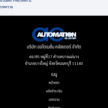
นิวเมติก PNEUMATIC
บทความ
บริษัท ออโตเมชั่น คลัสเตอร์ จำกัด
66/85 หมู่ที่17 ตำบลบางแม่นาง
อำเภอบางใหญ่ จังหวัดนนทบุรี 11140
เมนู
หน้าแรก
แจ้งชำระเงิน
บทความ
ติดต่อเรา