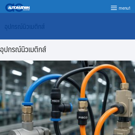
menu1
อุปกรณ์นิวเมติกส์
อุปกรณ์นิวเมติกส์