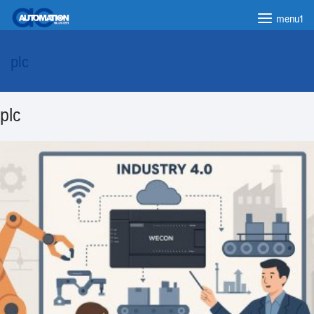
menu1
plc
plc