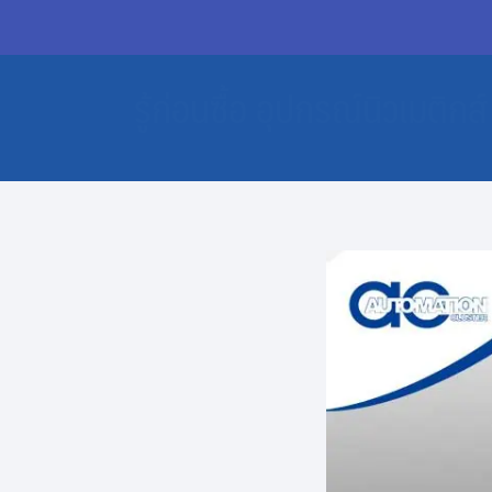
รู้ก่อนซื้อ อุปกรณ์นิวเมติกส